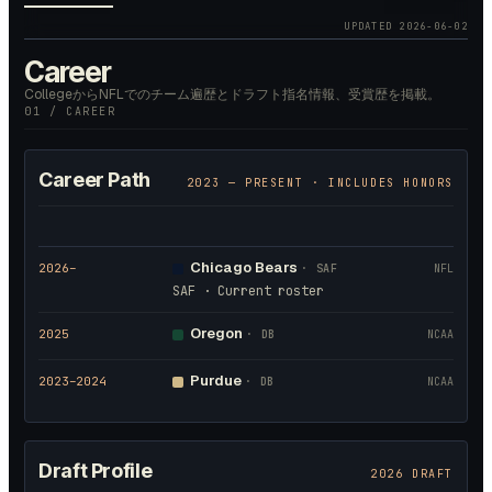
UPDATED
2026-06-02
Career
CollegeからNFLでのチーム遍歴とドラフト指名情報、受賞歴を掲載。
01 / CAREER
Career Path
2023
— PRESENT · INCLUDES HONORS
Chicago Bears
2026
–
·
SAF
NFL
SAF · Current roster
Oregon
2025
·
DB
NCAA
Purdue
2023
–2024
·
DB
NCAA
Draft Profile
2026 DRAFT