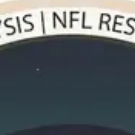
Ames
NFL
NFL News
最新ニュース
▾
Analysis
コラム記事
▾
Data Hub
データベース
▾
Tools & Games
ツール＆ゲーム
▾
Guides
資料集
▾
About
このサイトについて
EN
ツール
/
コンバインデータ エクスプローラー
別タブで開く ↗